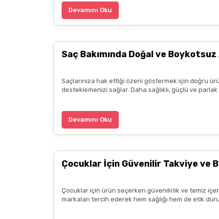
İlk alışverişimdi,çok memnun kaldım. Kargom hı
Devamını Oku
Fiyatları piyasadan araştıranlar farkedecekti
uygundu
Saç Bakımında Doğal ve Boykotsuz 
k... ö... | 20/05/2025
Saçlarınıza hak ettiği özeni göstermek için doğru ürü
3.alışverişim çok memnunum boykot hassasiyeti i
desteklemenizi sağlar. Daha sağlıklı, güçlü ve parla
ürün hakkında detaylı bilgiler hızlı kargo bütün işle
B... P... | 11/04/2025
Devamını Oku
Kargo çok hızlıydı. Ürün içeriğinden ise çok mem
kadar güzel seçenekler sunduğunuz için de ayrıca 
Çocuklar İçin Güvenilir Takviye ve B
diliyorum.
Zeynep Akgöz | 25/03/2025
Çocuklar için ürün seçerken güvenilirlik ve temiz içe
markaları tercih ederek hem sağlığı hem de etik duru
Kargo çok hızlıydı. Ürünün etkisinden de çok me