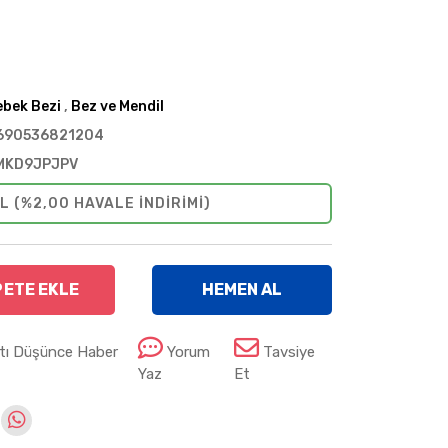
ebek Bezi
,
Bez ve Mendil
690536821204
MKD9JPJPV
L (%2,00 HAVALE INDIRIMI)
PETE EKLE
HEMEN AL
atı Düşünce Haber
Yorum
Tavsiye
Yaz
Et