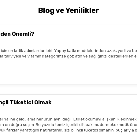
rünler ile ilaçlar arasında
etkileşim
olabileceğinden, bilinçsiz kull
Blog ve Yenilikler
k uzmanı tavsiyesi
ile kullanmalıdır.
nde yer alan
kullanım kılavuzuna uygun
şekilde yapılmalıdır.
Tavsiye
t kaybetmeden
en yakın sağlık kuruluşuna
başvurunuz.
eden Önemli?
ız için en kritik adımlardan biri. Yapay katkı maddelerinden uzak, yerli v
da, ışık ve nemden uzak bir ortamda saklayınız.
n gıda takviyesi ve vitamin kategorimze göz atın ve sağlığınızı desteklerke
Gönder
ir.
eşekkür ederim boykot ürünleri
e amaçlıdır
ve
tedavi edici beyan
içermez.
profesyonelinin tavsiyesinin yerini tutmaz.
lanmadan önce ürünün küçük bir bölgede test edilmesi, olası
alerjik 
çli Tüketici Olmak
sı durumunda ürün kullanımını durdurunuz ve bir uzmana başvurunuz.
ısı var
ım metinleri ya da görseller, hiçbir şekilde ürünlerin
tedavi edici e
 haline geldi, ama her ürün aynı değil. Etiket okumayı alışkanlık edinmek
tmeliklere uygun şekilde paylaşılmaktadır.
 en doğru seçim. Bu yazıda temiz içerikli cilt bakımı, dermokozmetik öneril
 farklar yarattığını hatırlatarak, sizi bilinçli tüketici olmanın ipuçlarıyla