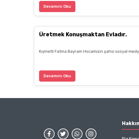
Devamını Oku
Üretmek Konuşmaktan Evladır.
Kıymetli Fatma Bayram Hocamızın şahsi sosyal medya 
Devamını Oku
Hakkı