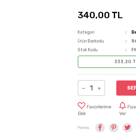
340,00 TL
Kategori
B
Ürün Barkodu
8
Stok Kodu
F
333,20 T
SE
Favorilerime
Fiy
Ekle
Ver
Paylaş :