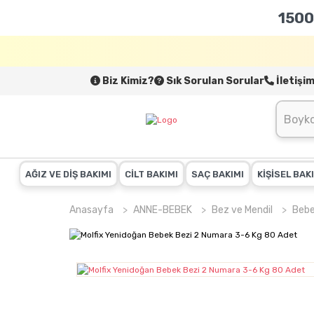
1500
Biz Kimiz?
Sık Sorulan Sorular
İletişi
AĞIZ VE DİŞ BAKIMI
CİLT BAKIMI
SAÇ BAKIMI
KİŞİSEL BAK
Anasayfa
ANNE-BEBEK
Bez ve Mendil
Bebe