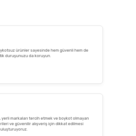
anım
sağlığınıza zarar verebilir
. Reşit olmayan
 edilen günlük porsiyon miktarını aşmayınız.
e boykotsuz ürünler sayesinde hem güvenli hem de
n etik duruşunuzu da koruyun.
reaksiyon
veya
ciltte kızarıklık
olup olmadığının
tkisi olduğu anlamına gelmemekte
; bu içerikler
, yerli markaları tercih etmek ve boykot olmayan
eri ve güvenilir alışveriş için dikkat edilmesi
 buluşturuyoruz.