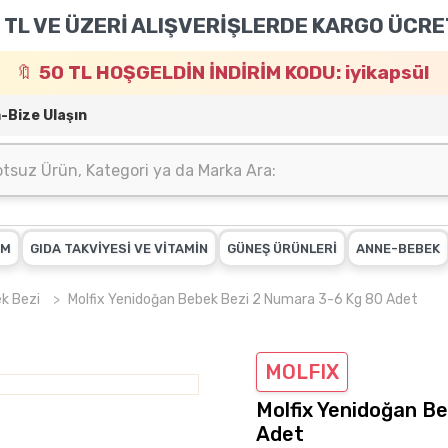
 TL VE ÜZERİ ALIŞVERİŞLERDE KARGO ÜCRE
50 TL HOŞGELDİN İNDİRİM KODU: iyikapsül
m-Bize Ulaşın
IM
GIDA TAKVİYESİ VE VİTAMİN
GÜNEŞ ÜRÜNLERİ
ANNE-BEBEK
k Bezi
Molfix Yenidoğan Bebek Bezi 2 Numara 3-6 Kg 80 Adet
MOLFIX
Molfix Yenidoğan B
Adet