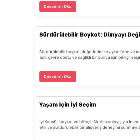
teşekkür ediyorum. Herkesin emeğine sağlık :)
Devamını Oku
Zeynep Akgöz | 25/03/2025
Sürdürülebilir Boykot: Dünyayı Deği
Deneyimini Paylaş
Sürdürülebilir boykot, değerlerimize aykırı ürün ve m
adil, çevre dostu ve sağlıklı bir dünya için bilinçli 
Devamını Oku
Yaşam İçin İyi Seçim
İyi Kapsül, boykot ve bilinçli tüketim anlayışıyla ins
etik ve sürdürülebilir bir alışveriş deneyimi sunmayı 