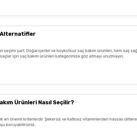
zlı geldi,özenli paketlenmişti.
r benim aldıklarım burada daha
Alternatifler
n seçimi şart. Doğal içerikli ve boykotsuz saç bakım ürünleri, hem saç sağ
lk tercih sebebimdi iletişim ve
k saçlar için saç bakım ürünleri kategorimize göz atmayı unutmayın.
yiş çok güzel
nun kaldım. Bizlere boykotsuz bu
teşekkür ediyor ve iyi çalışmalar
akım Ürünleri Nasıl Seçilir?
rik en önemli kriterlerdir. Şekersiz ve katkısız vitaminlerden hassas ciltl
şu koruyabilirsiniz.
mnun kaldım. Çalışmalarınız için