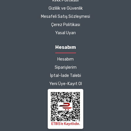
Kvkk Politikası
Zeynep Akgöz |
Gizlilik ve Güvenlik
25/03/2025
Mesafeli Satış Sözleşmesi
Çerez Politikası
Kargo çok hızlıydı. Ürünün
Yasal Uyarı
etkisinden de çok
memnun kaldım.
Hesabım
Çalışmalarınız için
Hesabım
teşekkür ediyorum.
Herkesin emeğine sağlık :)
Siparişlerim
İptal-İade Talebi
Zeynep Akgöz |
Yeni Üye-Kayıt Ol
25/03/2025
Deneyimini Paylaş
Diğer yorumları göster