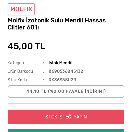
MOLFIX
Molfix İzotonik Sulu Mendil Hassas
Ciltler 60'lı
45,00 TL
Kategori
Islak Mendil
Ürün Barkodu
8690536845132
Stok Kodu
RK36S8SU2B
44,10 TL (%2,00 HAVALE INDIRIMI)
STOK İSTEĞİ YAPIN