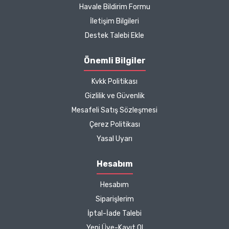
Havale Bildirim Formu
memnun kaldım. Bizlere
boykotsuz bu kadar güzel
İletişim Bilgileri
seçenekler sunduğunuz
Destek Talebi Ekle
için de ayrıca teşekkür
ediyor ve iyi çalışmalar
Önemli Bilgiler
diliyorum.
Kvkk Politikası
Zeynep Akgöz |
Gizlilik ve Güvenlik
25/03/2025
Mesafeli Satış Sözleşmesi
Çerez Politikası
Kargo çok hızlıydı. Ürünün
Yasal Uyarı
etkisinden de çok
memnun kaldım.
Hesabım
Çalışmalarınız için
Hesabım
teşekkür ediyorum.
Herkesin emeğine sağlık :)
Siparişlerim
İptal-İade Talebi
Zeynep Akgöz |
Yeni Üye-Kayıt Ol