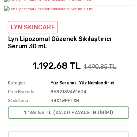
LYN SKINCARE
Lyn Lipozomal Gözenek Sıkılaştırıcı
Serum 30 mL
1.192,68 TL
%20
1.490,85 TL
Kategori
Yüz Serumu
,
Yüz Nemlendirici
Ürün Barkodu
8682139461604
Stok Kodu
R4X1WPFTXH
1.168,83 TL (%2,00 HAVALE INDIRIMI)