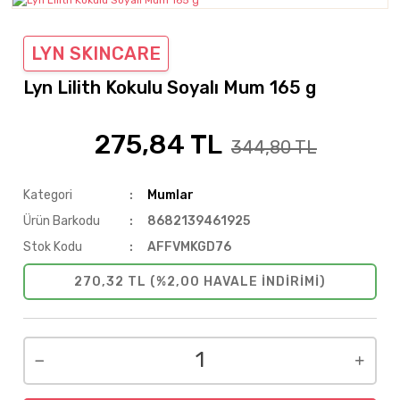
LYN SKINCARE
Lyn Lilith Kokulu Soyalı Mum 165 g
275,84 TL
%20
344,80 TL
Kategori
Mumlar
Ürün Barkodu
8682139461925
Stok Kodu
AFFVMKGD76
270,32 TL (%2,00 HAVALE INDIRIMI)