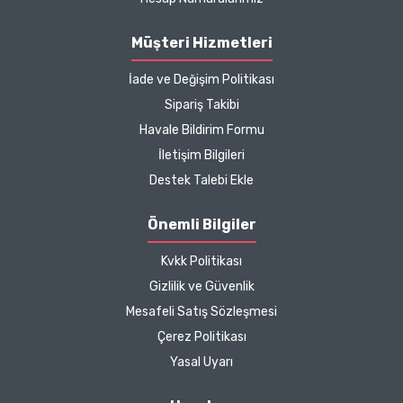
B... P... | 11/04/2025
Müşteri Hizmetleri
İade ve Değişim Politikası
Kargo çok hızlıydı. Ürün
Sipariş Takibi
içeriğinden ise çok
Havale Bildirim Formu
memnun kaldım. Bizlere
boykotsuz bu kadar güzel
İletişim Bilgileri
seçenekler sunduğunuz
Destek Talebi Ekle
için de ayrıca teşekkür
ediyor ve iyi çalışmalar
Önemli Bilgiler
diliyorum.
Kvkk Politikası
Zeynep Akgöz |
Gizlilik ve Güvenlik
25/03/2025
Mesafeli Satış Sözleşmesi
Çerez Politikası
Kargo çok hızlıydı. Ürünün
Yasal Uyarı
etkisinden de çok
memnun kaldım.