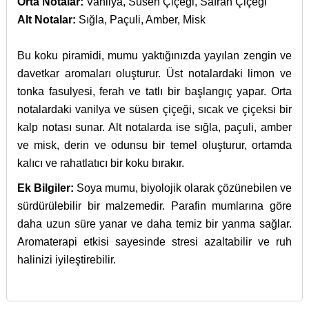
Orta Notalar:
Vanilya, Süsen Çiçeği, Safran Çiçeği
Alt Notalar:
Sığla, Paçuli, Amber, Misk
Bu koku piramidi, mumu yaktığınızda yayılan zengin ve
davetkar aromaları oluşturur. Üst notalardaki limon ve
tonka fasulyesi, ferah ve tatlı bir başlangıç yapar. Orta
notalardaki vanilya ve süsen çiçeği, sıcak ve çiçeksi bir
kalp notası sunar. Alt notalarda ise sığla, paçuli, amber
ve misk, derin ve odunsu bir temel oluşturur, ortamda
kalıcı ve rahatlatıcı bir koku bırakır.
Ek Bilgiler:
Soya mumu, biyolojik olarak çözünebilen ve
sürdürülebilir bir malzemedir. Parafin mumlarına göre
daha uzun süre yanar ve daha temiz bir yanma sağlar.
Aromaterapi etkisi sayesinde stresi azaltabilir ve ruh
halinizi iyileştirebilir.
İçerik bulunamadı.
27 Eylül 2016 tarihinde Resmi Gazete’de yayınlanan
Bu ürünün fiyat bilgisi, resim, ürün açıklamalarında ve diğer
Cilt tahrislerinde işe
İyi Kapsül
web sitesi ve İyi Kapsül’e ait diğer dijital