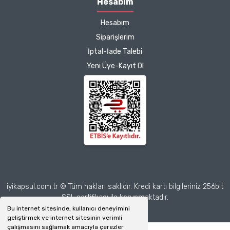
Hesabım
Çalışmalarınız için
Hesabım
teşekkür ediyorum.
Herkesin emeğine sağlık :)
Siparişlerim
İptal-İade Talebi
Zeynep Akgöz |
Yeni Üye-Kayıt Ol
25/03/2025
Deneyimini Paylaş
Diğer yorumları göster
iyikapsul.com.tr © Tüm hakları saklıdır. Kredi kartı bilgileriniz 256bit
SSL sertifikası ile korunmaktadır.
Bu internet sitesinde, kullanıcı deneyimini
geliştirmek ve internet sitesinin verimli
çalışmasını sağlamak amacıyla çerezler