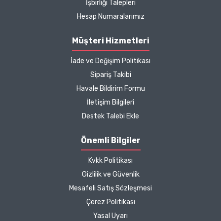
İşbirliği Talepleri
hızlı kargo bütün işleyiş
çok güzel
Hesap Numaralarımız
B... P... | 11/04/2025
Müşteri Hizmetleri
İade ve Değişim Politikası
Kargo çok hızlıydı. Ürün
Sipariş Takibi
içeriğinden ise çok
Havale Bildirim Formu
memnun kaldım. Bizlere
boykotsuz bu kadar güzel
İletişim Bilgileri
seçenekler sunduğunuz
Destek Talebi Ekle
için de ayrıca teşekkür
ediyor ve iyi çalışmalar
Önemli Bilgiler
diliyorum.
Kvkk Politikası
Zeynep Akgöz |
Gizlilik ve Güvenlik
25/03/2025
Mesafeli Satış Sözleşmesi
Çerez Politikası
Kargo çok hızlıydı. Ürünün
Yasal Uyarı