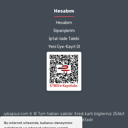
etkisinden de çok
memnun kaldım.
Hesabım
Çalışmalarınız için
Hesabım
teşekkür ediyorum.
Herkesin emeğine sağlık :)
Siparişlerim
İptal-İade Talebi
Zeynep Akgöz |
Yeni Üye-Kayıt Ol
25/03/2025
Deneyimini Paylaş
Diğer yorumları göster
iyikapsul.com.tr © Tüm hakları saklıdır. Kredi kartı bilgileriniz 256bit
SSL sertifikası ile korunmaktadır.
Bu internet sitesinde, kullanıcı deneyimini