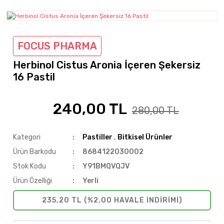
FOCUS PHARMA
Herbinol Cistus Aronia İçeren Şekersiz
16 Pastil
240,00 TL
%14
280,00 TL
Kategori
Pastiller
,
Bitkisel Ürünler
Ürün Barkodu
8684122030002
Stok Kodu
Y91BMQVQJV
Ürün Özelliği
Yerli
235,20 TL (%2,00 HAVALE INDIRIMI)