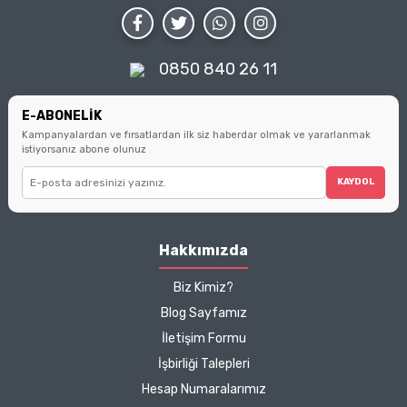
koruyun.
noktaları bulacaksınız.
Deneyimini Paylaş
Diğer yorumları göster
Küçük seçimlerin büyük
farklar yarattığını
hatırlatarak, sizi bilinçli
0850 840 26 11
tüketici olmanın
ipuçlarıyla
buluşturuyoruz.
E-ABONELİK
Kampanyalardan ve fırsatlardan ilk siz haberdar olmak ve yararlanmak
istiyorsanız abone olunuz
KAYDOL
Hakkımızda
Biz Kimiz?
Blog Sayfamız
İletişim Formu
İşbirliği Talepleri
Hesap Numaralarımız