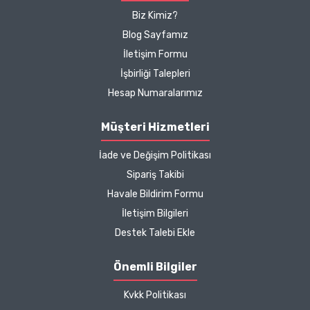
memnunum boykot
içerikler
reklam ve bilgilendirme amacıyla
, ilgili
Biz Kimiz?
hassasiyeti ilk tercih
yönetmeliklere uygun şekilde paylaşılmaktadır.
Blog Sayfamız
sebebimdi iletişim ve ürün
İletişim Formu
hakkında detaylı bilgiler
İşbirliği Talepleri
hızlı kargo bütün işleyiş
çok güzel
Hesap Numaralarımız
B... P... | 11/04/2025
Müşteri Hizmetleri
İade ve Değişim Politikası
Kargo çok hızlıydı. Ürün
Sipariş Takibi
içeriğinden ise çok
Havale Bildirim Formu
memnun kaldım. Bizlere
boykotsuz bu kadar güzel
İletişim Bilgileri
seçenekler sunduğunuz
Destek Talebi Ekle
için de ayrıca teşekkür
ediyor ve iyi çalışmalar
Önemli Bilgiler
diliyorum.
Kvkk Politikası