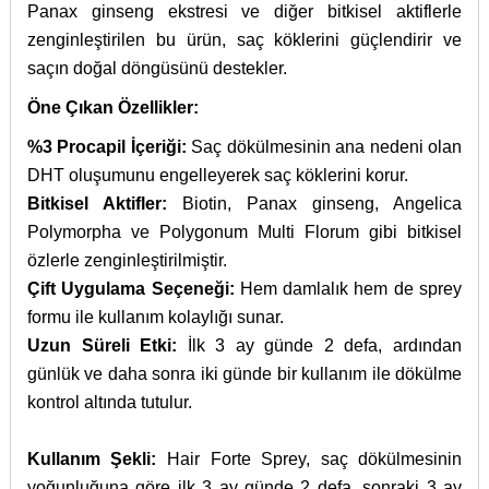
Panax ginseng ekstresi ve diğer bitkisel aktiflerle
zenginleştirilen bu ürün, saç köklerini güçlendirir ve
saçın doğal döngüsünü destekler.
Öne Çıkan Özellikler:
%3 Procapil İçeriği:
Saç dökülmesinin ana nedeni olan
DHT oluşumunu engelleyerek saç köklerini korur.
Bitkisel Aktifler:
Biotin, Panax ginseng, Angelica
Polymorpha ve Polygonum Multi Florum gibi bitkisel
özlerle zenginleştirilmiştir.
Çift Uygulama Seçeneği:
Hem damlalık hem de sprey
formu ile kullanım kolaylığı sunar.
Uzun Süreli Etki:
İlk 3 ay günde 2 defa, ardından
günlük ve daha sonra iki günde bir kullanım ile dökülme
kontrol altında tutulur.
Kullanım Şekli:
Hair Forte Sprey, saç dökülmesinin
yoğunluğuna göre ilk 3 ay günde 2 defa, sonraki 3 ay