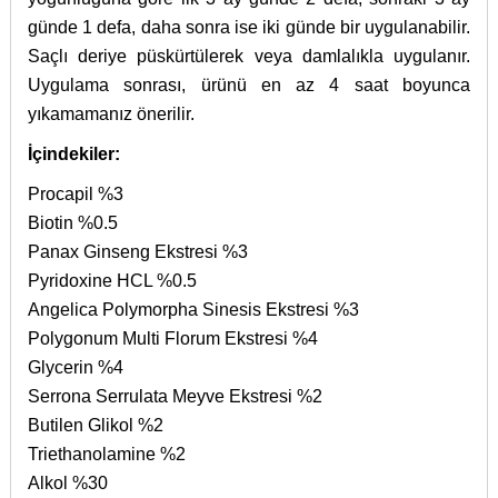
günde 1 defa, daha sonra ise iki günde bir uygulanabilir.
Saçlı deriye püskürtülerek veya damlalıkla uygulanır.
Uygulama sonrası, ürünü en az 4 saat boyunca
yıkamamanız önerilir.
İçindekiler:
Procapil %3
Biotin %0.5
Panax Ginseng Ekstresi %3
Pyridoxine HCL %0.5
Angelica Polymorpha Sinesis Ekstresi %3
Polygonum Multi Florum Ekstresi %4
Glycerin %4
Serrona Serrulata Meyve Ekstresi %2
Butilen Glikol %2
Triethanolamine %2
Alkol %30