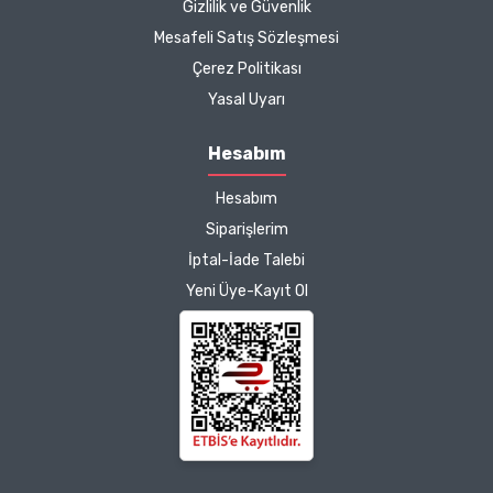
Zeynep Akgöz |
Gizlilik ve Güvenlik
25/03/2025
Mesafeli Satış Sözleşmesi
Çerez Politikası
Kargo çok hızlıydı. Ürünün
Yasal Uyarı
etkisinden de çok
memnun kaldım.
Hesabım
Çalışmalarınız için
Hesabım
teşekkür ediyorum.
Herkesin emeğine sağlık :)
Siparişlerim
İptal-İade Talebi
Zeynep Akgöz |
Yeni Üye-Kayıt Ol
25/03/2025
Deneyimini Paylaş
Diğer yorumları göster