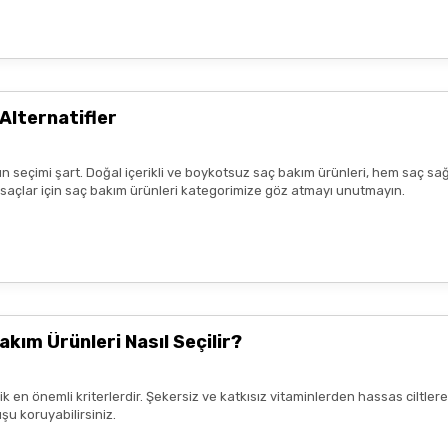
zlı geldi,özenli paketlenmişti.
r benim aldıklarım burada daha
Alternatifler
n seçimi şart. Doğal içerikli ve boykotsuz saç bakım ürünleri, hem saç sağ
lk tercih sebebimdi iletişim ve
k saçlar için saç bakım ürünleri kategorimize göz atmayı unutmayın.
yiş çok güzel
nun kaldım. Bizlere boykotsuz bu
teşekkür ediyor ve iyi çalışmalar
akım Ürünleri Nasıl Seçilir?
rik en önemli kriterlerdir. Şekersiz ve katkısız vitaminlerden hassas ciltl
şu koruyabilirsiniz.
mnun kaldım. Çalışmalarınız için