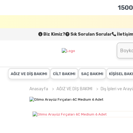
1500
Biz Kimiz?
Sık Sorulan Sorular
İletişi
AĞIZ VE DİŞ BAKIMI
CİLT BAKIMI
SAÇ BAKIMI
KİŞİSEL BAK
Anasayfa
AĞIZ VE DİŞ BAKIMI
Diş İpleri ve Aray