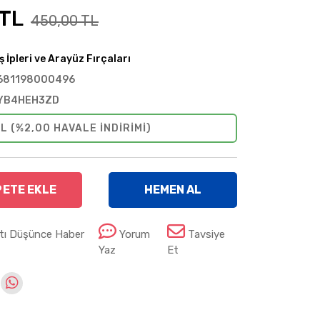
 TL
450,00 TL
ş İpleri ve Arayüz Fırçaları
681198000496
YB4HEH3ZD
L (%2,00 HAVALE INDIRIMI)
PETE EKLE
HEMEN AL
atı Düşünce Haber
Yorum
Tavsiye
Yaz
Et