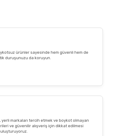
düzenli ilaç kullanımı
söz konusuysa mutlaka
anım
sağlığınıza zarar verebilir
. Reşit olmayan
 edilen günlük porsiyon miktarını aşmayınız.
e boykotsuz ürünler sayesinde hem güvenli hem de
n etik duruşunuzu da koruyun.
reaksiyon
veya
ciltte kızarıklık
olup olmadığının
tkisi olduğu anlamına gelmemekte
; bu içerikler
, yerli markaları tercih etmek ve boykot olmayan
eri ve güvenilir alışveriş için dikkat edilmesi
 buluşturuyoruz.