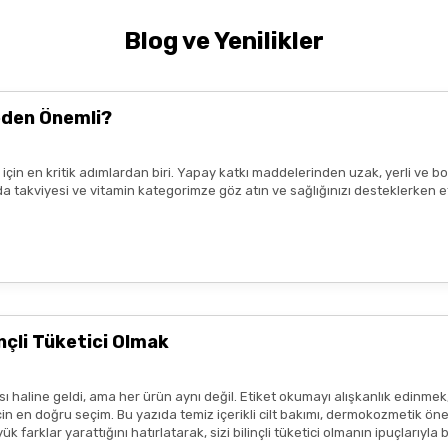
ilelik, emzirme dönemi, herhangi bir kronik hastalık
ya da
rünler ile ilaçlar arasında
etkileşim
olabileceğinden, bilinçsiz kull
Blog ve Yenilikler
k uzmanı tavsiyesi
ile kullanmalıdır.
nde yer alan
kullanım kılavuzuna uygun
şekilde yapılmalıdır.
Tavsiye
t kaybetmeden
en yakın sağlık kuruluşuna
başvurunuz.
eden Önemli?
ız için en kritik adımlardan biri. Yapay katkı maddelerinden uzak, yerli v
da, ışık ve nemden uzak bir ortamda saklayınız.
n gıda takviyesi ve vitamin kategorimze göz atın ve sağlığınızı desteklerke
Gönder
ir.
eşekkür ederim boykot ürünleri
e amaçlıdır
ve
tedavi edici beyan
içermez.
profesyonelinin tavsiyesinin yerini tutmaz.
lanmadan önce ürünün küçük bir bölgede test edilmesi, olası
alerjik 
çli Tüketici Olmak
sı durumunda ürün kullanımını durdurunuz ve bir uzmana başvurunuz.
ısı var
ım metinleri ya da görseller, hiçbir şekilde ürünlerin
tedavi edici e
 haline geldi, ama her ürün aynı değil. Etiket okumayı alışkanlık edinmek
tmeliklere uygun şekilde paylaşılmaktadır.
 en doğru seçim. Bu yazıda temiz içerikli cilt bakımı, dermokozmetik öneril
 farklar yarattığını hatırlatarak, sizi bilinçli tüketici olmanın ipuçlarıyla