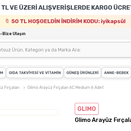
 TL VE ÜZERİ ALIŞVERİŞLERDE KARGO ÜCRE
50 TL HOŞGELDİN İNDİRİM KODU: iyikapsül
m-Bize Ulaşın
IM
GIDA TAKVİYESİ VE VİTAMİN
GÜNEŞ ÜRÜNLERİ
ANNE-BEBEK
üz Fırçaları
Glimo Arayüz Fırçaları 6C Medium 6 Adet
GLIMO
Glimo Arayüz Fırça