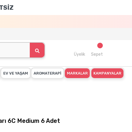
TSİZ
Üyelik
Sepet
EV VE YAŞAM
AROMATERAPİ
MARKALAR
KAMPANYALAR
ları 6C Medium 6 Adet