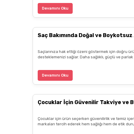
İlk alışverişimdi,çok memnun kaldım. Kargom hı
Devamını Oku
Fiyatları piyasadan araştıranlar farkedecekti
uygundu
Saç Bakımında Doğal ve Boykotsuz 
k... ö... | 20/05/2025
Saçlarınıza hak ettiği özeni göstermek için doğru ürü
3.alışverişim çok memnunum boykot hassasiyeti i
desteklemenizi sağlar. Daha sağlıklı, güçlü ve parla
ürün hakkında detaylı bilgiler hızlı kargo bütün işle
B... P... | 11/04/2025
Devamını Oku
Kargo çok hızlıydı. Ürün içeriğinden ise çok mem
kadar güzel seçenekler sunduğunuz için de ayrıca 
Çocuklar İçin Güvenilir Takviye ve B
diliyorum.
Zeynep Akgöz | 25/03/2025
Çocuklar için ürün seçerken güvenilirlik ve temiz içe
markaları tercih ederek hem sağlığı hem de etik duru
Kargo çok hızlıydı. Ürünün etkisinden de çok me