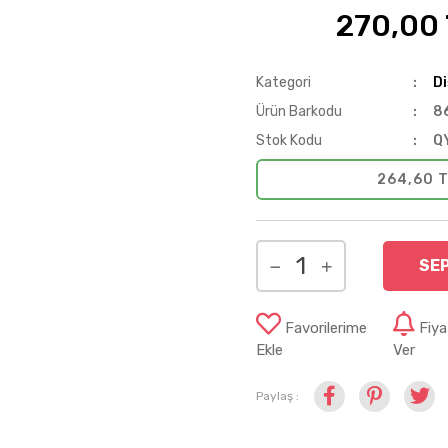
270,00
%40
Kategori
Di
Ürün Barkodu
8
Stok Kodu
Q
264,60 T
SE
Favorilerime
Fiy
Ekle
Ver
Paylaş :