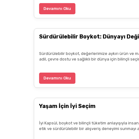
teşekkür ediyorum. Herkesin emeğine sağlık :)
Devamını Oku
Zeynep Akgöz | 25/03/2025
Sürdürülebilir Boykot: Dünyayı Deği
Deneyimini Paylaş
Sürdürülebilir boykot, değerlerimize aykırı ürün ve m
adil, çevre dostu ve sağlıklı bir dünya için bilinçli 
Devamını Oku
Yaşam İçin İyi Seçim
İyi Kapsül, boykot ve bilinçli tüketim anlayışıyla ins
etik ve sürdürülebilir bir alışveriş deneyimi sunmayı 