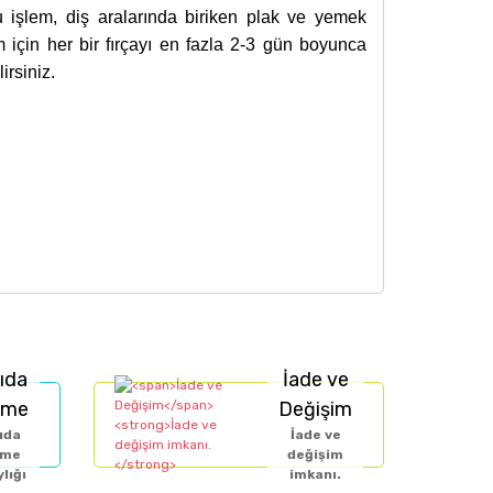
 Bu işlem, diş aralarında biriken plak ve yemek
m için her bir fırçayı en fazla 2-3 gün boyunca
irsiniz.
min, kozmetik, dermokozmetik vb. ürünler için tüm
tarafımıza iletebilirsiniz.
i Beslenme ve Sağlık Beyanları Yönetmeliği
,
ari kartlara bankanız tarafından yapılan ek taksit
gıda takviyeleri, kişisel bakım ürünleri ve
ıda
İade ve
İLAÇ DEĞİLDİR
, hastalıkların önlenmesi ya da
eme
Değişim
müle edilmiştir ve
normal beslenmenin yerine
ıda
İade ve
eme
değişim
lığı
imkanı.