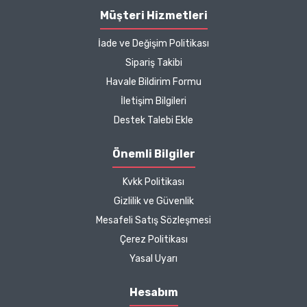
B... P... | 11/04/2025
Müşteri Hizmetleri
İade ve Değişim Politikası
Kargo çok hızlıydı. Ürün
Sipariş Takibi
içeriğinden ise çok
Havale Bildirim Formu
memnun kaldım. Bizlere
boykotsuz bu kadar güzel
İletişim Bilgileri
seçenekler sunduğunuz
Destek Talebi Ekle
için de ayrıca teşekkür
ediyor ve iyi çalışmalar
Önemli Bilgiler
diliyorum.
Kvkk Politikası
Zeynep Akgöz |
Gizlilik ve Güvenlik
25/03/2025
Mesafeli Satış Sözleşmesi
Çerez Politikası
Kargo çok hızlıydı. Ürünün
Yasal Uyarı
etkisinden de çok
memnun kaldım.
Hesabım
Çalışmalarınız için