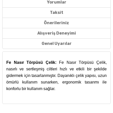
Yorumlar
Taksit
Önerileriniz
Alışveriş Deneyimi
Genel Uyarılar
Fe Nasır Törpüsü Çelik:
Fe Nasır Törpüsü Çelik,
nasırlı ve sertleşmiş ciltleri hızlı ve etkili bir şekilde
gidermek için tasarlanmıştır. Dayanıklı çelik yapısı, uzun
ömürlü kullanım sunarken, ergonomik tasarımı ile
konforlu bir kullanım sağlar.
İçerik bulunamadı.
27 Eylül 2016 tarihinde Resmi Gazete’de yayınlanan
Bu ürünün fiyat bilgisi, resim, ürün açıklamalarında ve diğer
Cilt tahrislerinde işe
İyi Kapsül
web sitesi ve İyi Kapsül’e ait diğer dijital
29840 sayılı kanun gereğince; gıda takviyesi, sağlık
konularda yetersiz gördüğünüz noktaları öneri formunu
yarıyor.
platformlar üzerinde sunulan ürünlerin tanıtımı,
Türk