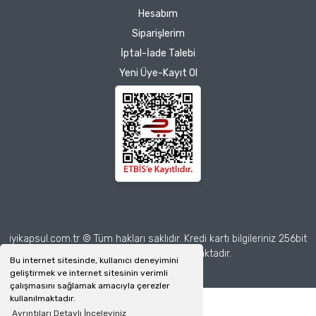
Hesabım
teşekkür ediyorum.
Herkesin emeğine sağlık :)
Siparişlerim
İptal-İade Talebi
Zeynep Akgöz |
Yeni Üye-Kayıt Ol
25/03/2025
Deneyimini Paylaş
Diğer yorumları göster
iyikapsul.com.tr © Tüm hakları saklıdır. Kredi kartı bilgileriniz 256bit
SSL sertifikası ile korunmaktadır.
Bu internet sitesinde, kullanıcı deneyimini
geliştirmek ve internet sitesinin verimli
çalışmasını sağlamak amacıyla çerezler
kullanılmaktadır.
Ayrıntıları Detaylı İnceleyiniz