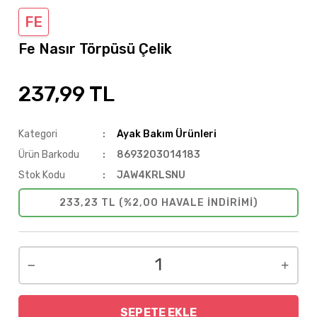
FE
Fe Nasır Törpüsü Çelik
237,99 TL
Kategori
Ayak Bakım Ürünleri
Ürün Barkodu
8693203014183
Stok Kodu
JAW4KRLSNU
233,23 TL (%2,00 HAVALE INDIRIMI)
SEPETE EKLE