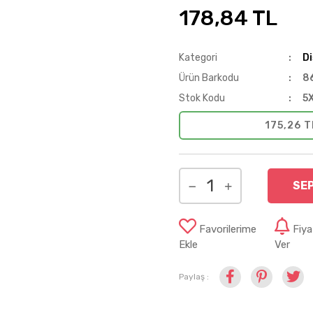
178,84 TL
Kategori
Di
Ürün Barkodu
8
Stok Kodu
5
175,26 T
SE
Favorilerime
Fiy
Ekle
Ver
Paylaş :