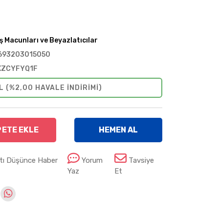
ş Macunları ve Beyazlatıcılar
693203015050
XZCYFYQ1F
L (%2,00 HAVALE INDIRIMI)
PETE EKLE
HEMEN AL
atı Düşünce Haber
Yorum
Tavsiye
Yaz
Et