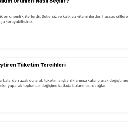
akım Ürünleri Nasıl Seçilir?
rik en önemli kriterlerdir. Şekersiz ve katkısız vitaminlerden hassas ciltl
şu koruyabilirsiniz.
mnun kaldım. Çalışmalarınız için
ştiren Tüketim Tercihleri
arkalardan uzak durarak tüketim alışkanlıklarımızı kalıcı olarak değiştirme
seçimler yaparak toplumsal değişime katkıda bulunmasını sağlar.