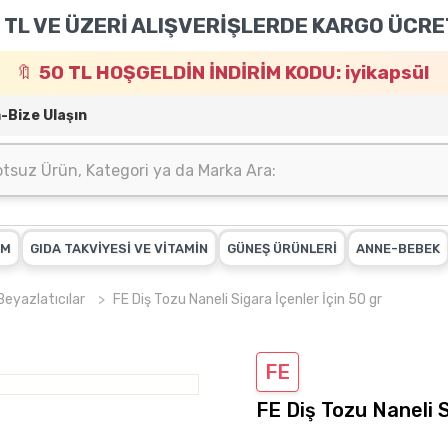
 TL VE ÜZERİ ALIŞVERİŞLERDE KARGO ÜCRE
50 TL HOŞGELDİN İNDİRİM KODU: iyikapsül
m-Bize Ulaşın
IM
GIDA TAKVİYESİ VE VİTAMİN
GÜNEŞ ÜRÜNLERİ
ANNE-BEBEK
Beyazlatıcılar
FE Diş Tozu Naneli Sigara İçenler İçin 50 gr
FE
FE Diş Tozu Naneli S