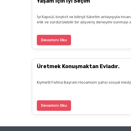
Yaşam İçin İyi Seçim
İyi Kapsül, boykot ve bilinçli tüketim anlayışıyla ins
etik ve sürdürülebilir bir alışveriş deneyimi sunmayı 
Devamını Oku
Üretmek Konuşmaktan Evladır.
Kıymetli Fatma Bayram Hocamızın şahsi sosyal medya 
Devamını Oku