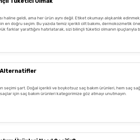
çli Tüketici Olmak
sı durumunda ürün kullanımını durdurunuz ve bir uzmana başvurunuz.
ısı var
ım metinleri ya da görseller, hiçbir şekilde ürünlerin
tedavi edici e
 haline geldi, ama her ürün aynı değil. Etiket okumayı alışkanlık edinmek
tmeliklere uygun şekilde paylaşılmaktadır.
 en doğru seçim. Bu yazıda temiz içerikli cilt bakımı, dermokozmetik öneril
 farklar yarattığını hatırlatarak, sizi bilinçli tüketici olmanın ipuçlarıyla
zlı geldi,özenli paketlenmişti.
r benim aldıklarım burada daha
Alternatifler
n seçimi şart. Doğal içerikli ve boykotsuz saç bakım ürünleri, hem saç sağ
lk tercih sebebimdi iletişim ve
k saçlar için saç bakım ürünleri kategorimize göz atmayı unutmayın.
yiş çok güzel
nun kaldım. Bizlere boykotsuz bu
teşekkür ediyor ve iyi çalışmalar