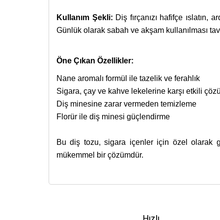
Kullanım Şekli:
Diş fırçanızı hafifçe ıslatın, 
Günlük olarak sabah ve akşam kullanılması tavsi
Öne Çıkan Özellikler:
Nane aromalı formül ile tazelik ve ferahlık
Sigara, çay ve kahve lekelerine karşı etkili çö
Diş minesine zarar vermeden temizleme
Florür ile diş minesi güçlendirme
Bu diş tozu, sigara içenler için özel olarak g
mükemmel bir çözümdür.
İçerik bulunamadı.
27 Eylül 2016 tarihinde Resmi Gazete’de yayınlan
Bu ürünün fiyat bilgisi, resim, ürün açıklamalarında
Cilt tahrislerinde işe yarıyor.
İyi Kapsül
web sitesi ve İyi Kapsül’e ait diğer dij
banka kartları ve kredi kartlarına taksitlendirme
Görüş ve önerileriniz için teşekkür ederiz.
Kozmetik Ürünler Yönetmeliği
ve ilgili me
F... A... | 06/10/2025
imkanından faydalanabilirsiniz.
dermokozmetik ürünler
gibi internetten satışın
Hızlı