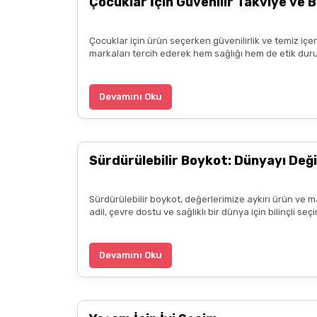
Çocuklar İçin Güvenilir Takviye ve B
diliyorum.
Zeynep Akgöz | 25/03/2025
Çocuklar için ürün seçerken güvenilirlik ve temiz içe
markaları tercih ederek hem sağlığı hem de etik duru
Kargo çok hızlıydı. Ürünün etkisinden de çok me
teşekkür ediyorum. Herkesin emeğine sağlık :)
Devamını Oku
Zeynep Akgöz | 25/03/2025
Sürdürülebilir Boykot: Dünyayı Deği
Deneyimini Paylaş
Sürdürülebilir boykot, değerlerimize aykırı ürün ve m
adil, çevre dostu ve sağlıklı bir dünya için bilinçli 
Devamını Oku