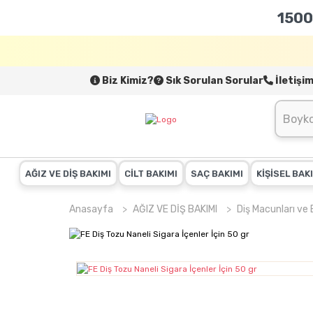
1500
Biz Kimiz?
Sık Sorulan Sorular
İletişi
AĞIZ VE DİŞ BAKIMI
CİLT BAKIMI
SAÇ BAKIMI
KİŞİSEL BAK
Anasayfa
AĞIZ VE DİŞ BAKIMI
Diş Macunları ve 