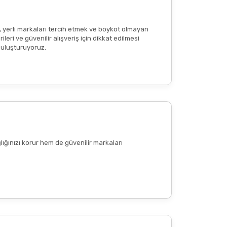
tkisi olduğu anlamına gelmemekte
; bu içerikler
, yerli markaları tercih etmek ve boykot olmayan
eri ve güvenilir alışveriş için dikkat edilmesi
 buluşturuyoruz.
lığınızı korur hem de güvenilir markaları