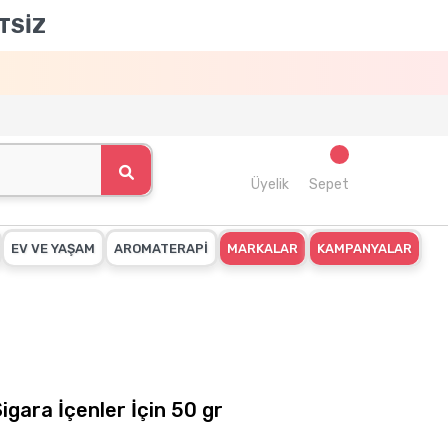
TSİZ
Üyelik
Sepet
EV VE YAŞAM
AROMATERAPİ
MARKALAR
KAMPANYALAR
igara İçenler İçin 50 gr