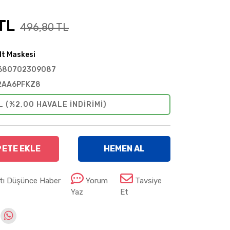
TL
496,80 TL
lt Maskesi
680702309087
2AA6PFKZ8
L (%2,00 HAVALE INDIRIMI)
PETE EKLE
HEMEN AL
atı Düşünce Haber
Yorum
Tavsiye
Yaz
Et