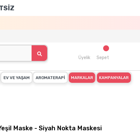
TSİZ
Üyelik
Sepet
EV VE YAŞAM
AROMATERAPİ
MARKALAR
KAMPANYALAR
 Yeşil Maske - Siyah Nokta Maskesi