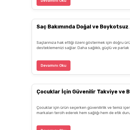
Devamını Oku
Fiyatları piyasadan araştıranlar farkedecekti
uygundu
Saç Bakımında Doğal ve Boykotsuz 
k... ö... | 20/05/2025
Saçlarınıza hak ettiği özeni göstermek için doğru ürü
3.alışverişim çok memnunum boykot hassasiyeti i
desteklemenizi sağlar. Daha sağlıklı, güçlü ve parla
ürün hakkında detaylı bilgiler hızlı kargo bütün işle
B... P... | 11/04/2025
Devamını Oku
Kargo çok hızlıydı. Ürün içeriğinden ise çok mem
kadar güzel seçenekler sunduğunuz için de ayrıca 
Çocuklar İçin Güvenilir Takviye ve B
diliyorum.
Zeynep Akgöz | 25/03/2025
Çocuklar için ürün seçerken güvenilirlik ve temiz içe
markaları tercih ederek hem sağlığı hem de etik duru
Kargo çok hızlıydı. Ürünün etkisinden de çok me
teşekkür ediyorum. Herkesin emeğine sağlık :)