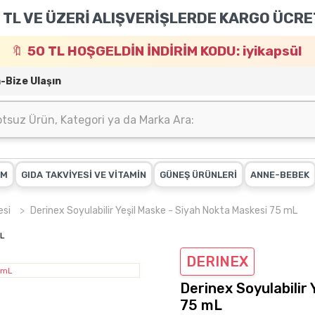
 TL VE ÜZERİ ALIŞVERİŞLERDE KARGO ÜCRE
50 TL HOŞGELDİN İNDİRİM KODU: iyikapsül
m-Bize Ulaşın
IM
GIDA TAKVİYESİ VE VİTAMİN
GÜNEŞ ÜRÜNLERİ
ANNE-BEBEK
esi
Derinex Soyulabilir Yeşil Maske - Siyah Nokta Maskesi 75 mL
DERINEX
Derinex Soyulabilir
75 mL