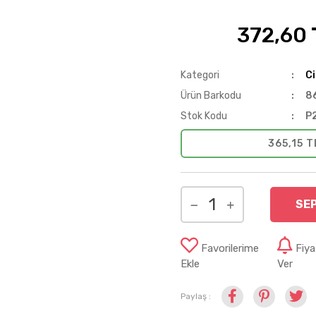
372,60 
%25
Kategori
Ci
Ürün Barkodu
8
Stok Kodu
P
365,15 T
SE
Favorilerime
Fiy
Ekle
Ver
Paylaş :