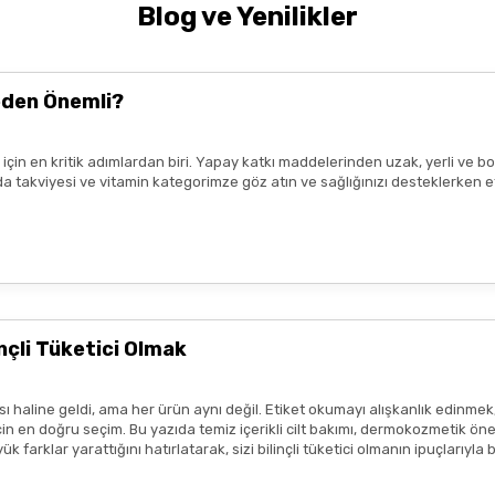
Blog ve Yenilikler
k uzmanı tavsiyesi
ile kullanmalıdır.
nde yer alan
kullanım kılavuzuna uygun
şekilde yapılmalıdır.
Tavsiye
t kaybetmeden
en yakın sağlık kuruluşuna
başvurunuz.
eden Önemli?
ız için en kritik adımlardan biri. Yapay katkı maddelerinden uzak, yerli v
da, ışık ve nemden uzak bir ortamda saklayınız.
n gıda takviyesi ve vitamin kategorimze göz atın ve sağlığınızı desteklerke
Gönder
ir.
eşekkür ederim boykot ürünleri
e amaçlıdır
ve
tedavi edici beyan
içermez.
profesyonelinin tavsiyesinin yerini tutmaz.
lanmadan önce ürünün küçük bir bölgede test edilmesi, olası
alerjik 
çli Tüketici Olmak
sı durumunda ürün kullanımını durdurunuz ve bir uzmana başvurunuz.
ısı var
ım metinleri ya da görseller, hiçbir şekilde ürünlerin
tedavi edici e
 haline geldi, ama her ürün aynı değil. Etiket okumayı alışkanlık edinmek
tmeliklere uygun şekilde paylaşılmaktadır.
 en doğru seçim. Bu yazıda temiz içerikli cilt bakımı, dermokozmetik öneril
 farklar yarattığını hatırlatarak, sizi bilinçli tüketici olmanın ipuçlarıyla
zlı geldi,özenli paketlenmişti.