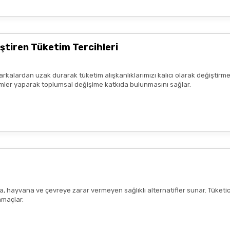
ştiren Tüketim Tercihleri
arkalardan uzak durarak tüketim alışkanlıklarımızı kalıcı olarak değiştirme
seçimler yaparak toplumsal değişime katkıda bulunmasını sağlar.
ana, hayvana ve çevreye zarar vermeyen sağlıklı alternatifler sunar. Tüketi
amaçlar.