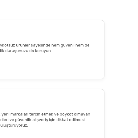
 edilen günlük porsiyon miktarını aşmayınız.
e boykotsuz ürünler sayesinde hem güvenli hem de
n etik duruşunuzu da koruyun.
reaksiyon
veya
ciltte kızarıklık
olup olmadığının
tkisi olduğu anlamına gelmemekte
; bu içerikler
, yerli markaları tercih etmek ve boykot olmayan
eri ve güvenilir alışveriş için dikkat edilmesi
 buluşturuyoruz.