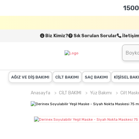
1500
Biz Kimiz?
Sık Sorulan Sorular
İletişi
AĞIZ VE DİŞ BAKIMI
CİLT BAKIMI
SAÇ BAKIMI
KİŞİSEL BAK
Anasayfa
CİLT BAKIMI
Yüz Bakımı
Cilt Mask