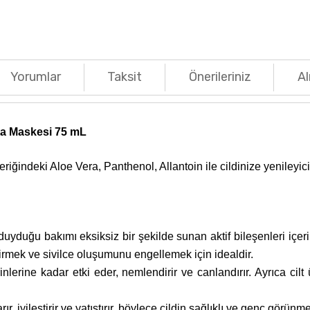
Yorumlar
Taksit
Önerileriniz
Al
kta Maskesi 75 mL
eriğindeki Aloe Vera, Panthenol, Allantoin ile cildinize yenileyic
 duyduğu bakımı eksiksiz bir şekilde sunan aktif bileşenleri içer
dirmek ve sivilce oluşumunu engellemek için idealdir.
nlerine kadar etki eder, nemlendirir ve canlandırır. Ayrıca cilt 
ır, iyileştirir ve yatıştırır, böylece cildin sağlıklı ve genç görünm