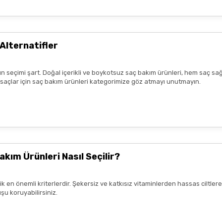
r benim aldıklarım burada daha
Alternatifler
n seçimi şart. Doğal içerikli ve boykotsuz saç bakım ürünleri, hem saç sağ
lk tercih sebebimdi iletişim ve
k saçlar için saç bakım ürünleri kategorimize göz atmayı unutmayın.
yiş çok güzel
nun kaldım. Bizlere boykotsuz bu
teşekkür ediyor ve iyi çalışmalar
akım Ürünleri Nasıl Seçilir?
rik en önemli kriterlerdir. Şekersiz ve katkısız vitaminlerden hassas ciltl
şu koruyabilirsiniz.
mnun kaldım. Çalışmalarınız için