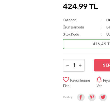
424,99 TL
Kategori
D
Ürün Barkodu
8
Stok Kodu
U
416,49 T
SE
Favorilerime
Fiy
Ekle
Ver
Paylaş :