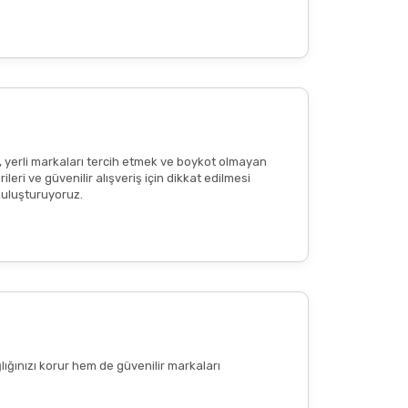
reaksiyon
veya
ciltte kızarıklık
olup olmadığının
tkisi olduğu anlamına gelmemekte
; bu içerikler
, yerli markaları tercih etmek ve boykot olmayan
eri ve güvenilir alışveriş için dikkat edilmesi
 buluşturuyoruz.
lığınızı korur hem de güvenilir markaları