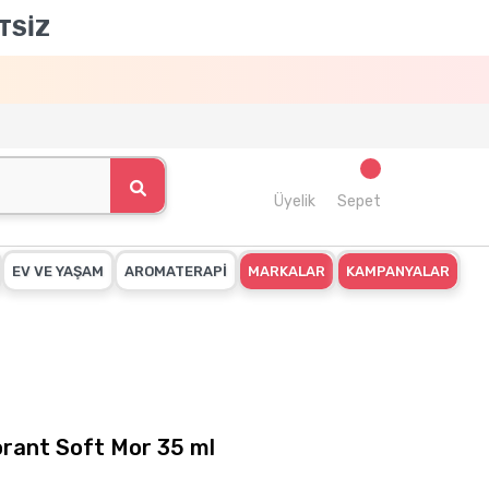
TSİZ
Üyelik
Sepet
EV VE YAŞAM
AROMATERAPİ
MARKALAR
KAMPANYALAR
rant Soft Mor 35 ml