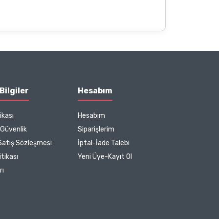
Bilgiler
Hesabım
ikası
Hesabım
e Güvenlik
Siparişlerim
Satış Sözleşmesi
İptal-İade Talebi
tikası
Yeni Üye-Kayıt Ol
rı