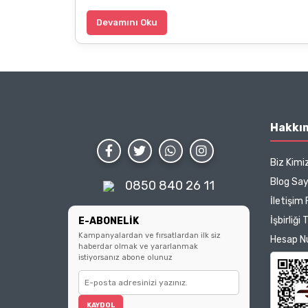
Devamını Oku
Hakkı
Biz Kimi
Blog Sa
0850 840 26 11
İletişim
İşbirliği 
E-ABONELİK
Kampanyalardan ve fırsatlardan ilk siz
Hesap N
haberdar olmak ve yararlanmak
istiyorsanız abone olunuz
KAYDOL