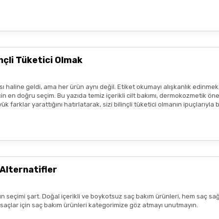
eşekkür ederim boykot ürünleri
e amaçlıdır
ve
tedavi edici beyan
içermez.
profesyonelinin tavsiyesinin yerini tutmaz.
lanmadan önce ürünün küçük bir bölgede test edilmesi, olası
alerjik 
çli Tüketici Olmak
sı durumunda ürün kullanımını durdurunuz ve bir uzmana başvurunuz.
ısı var
ım metinleri ya da görseller, hiçbir şekilde ürünlerin
tedavi edici e
 haline geldi, ama her ürün aynı değil. Etiket okumayı alışkanlık edinmek
tmeliklere uygun şekilde paylaşılmaktadır.
 en doğru seçim. Bu yazıda temiz içerikli cilt bakımı, dermokozmetik öneril
 farklar yarattığını hatırlatarak, sizi bilinçli tüketici olmanın ipuçlarıyla
zlı geldi,özenli paketlenmişti.
r benim aldıklarım burada daha
Alternatifler
n seçimi şart. Doğal içerikli ve boykotsuz saç bakım ürünleri, hem saç sağ
lk tercih sebebimdi iletişim ve
k saçlar için saç bakım ürünleri kategorimize göz atmayı unutmayın.
yiş çok güzel