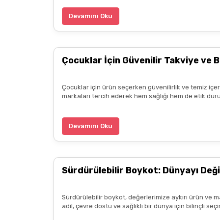
B... P... | 11/04/2025
Devamını Oku
Kargo çok hızlıydı. Ürün içeriğinden ise çok mem
kadar güzel seçenekler sunduğunuz için de ayrıca 
Çocuklar İçin Güvenilir Takviye ve B
diliyorum.
Zeynep Akgöz | 25/03/2025
Çocuklar için ürün seçerken güvenilirlik ve temiz içe
markaları tercih ederek hem sağlığı hem de etik duru
Kargo çok hızlıydı. Ürünün etkisinden de çok me
teşekkür ediyorum. Herkesin emeğine sağlık :)
Devamını Oku
Zeynep Akgöz | 25/03/2025
Sürdürülebilir Boykot: Dünyayı Deği
Deneyimini Paylaş
Sürdürülebilir boykot, değerlerimize aykırı ürün ve m
adil, çevre dostu ve sağlıklı bir dünya için bilinçli 