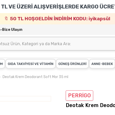
 TL VE ÜZERİ ALIŞVERİŞLERDE KARGO ÜCRE
50 TL HOŞGELDİN İNDİRİM KODU: iyikapsül
m-Bize Ulaşın
IM
GIDA TAKVİYESİ VE VİTAMİN
GÜNEŞ ÜRÜNLERİ
ANNE-BEBEK
Deotak Krem Deodorant Soft Mor 35 ml
PERRİGO
Deotak Krem Deodo