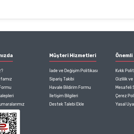
mızda
Müşteri Hizmetleri
Önemli 
z?
İade ve Değişim Politikası
Kvkk Polit
yfamız
Sipariş Takibi
Gizlilik v
 Formu
Havale Bildirim Formu
Mesafeli 
Talepleri
İletişim Bilgileri
Çerez Poli
umaralarımız
Destek Talebi Ekle
Yasal Uya