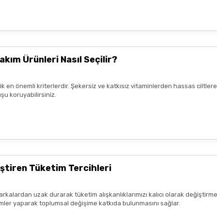
nun kaldım. Bizlere boykotsuz bu
teşekkür ediyor ve iyi çalışmalar
akım Ürünleri Nasıl Seçilir?
rik en önemli kriterlerdir. Şekersiz ve katkısız vitaminlerden hassas ciltl
şu koruyabilirsiniz.
mnun kaldım. Çalışmalarınız için
ştiren Tüketim Tercihleri
arkalardan uzak durarak tüketim alışkanlıklarımızı kalıcı olarak değiştirme
seçimler yaparak toplumsal değişime katkıda bulunmasını sağlar.