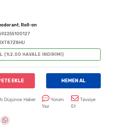
eodorant, Roll-on
692255100127
3XT87Z8HU
L (%2,00 HAVALE INDIRIMI)
PETE EKLE
HEMEN AL
atı Düşünce Haber
Yorum
Tavsiye
Yaz
Et