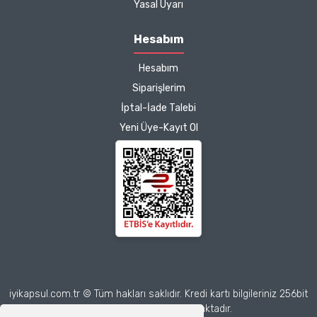
Yasal Uyarı
etkisinden de çok
memnun kaldım.
Hesabım
Çalışmalarınız için
Hesabım
teşekkür ediyorum.
Herkesin emeğine sağlık :)
Siparişlerim
İptal-İade Talebi
Zeynep Akgöz |
Yeni Üye-Kayıt Ol
25/03/2025
Deneyimini Paylaş
Diğer yorumları göster
iyikapsul.com.tr © Tüm hakları saklıdır. Kredi kartı bilgileriniz 256bit
SSL sertifikası ile korunmaktadır.