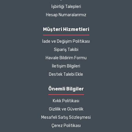
İşbirliği Talepleri
hızlı kargo bütün işleyiş
çok güzel
Hesap Numaralarımız
B... P... | 11/04/2025
Müşteri Hizmetleri
İade ve Değişim Politikası
Kargo çok hızlıydı. Ürün
Sipariş Takibi
içeriğinden ise çok
Havale Bildirim Formu
memnun kaldım. Bizlere
boykotsuz bu kadar güzel
İletişim Bilgileri
seçenekler sunduğunuz
Destek Talebi Ekle
için de ayrıca teşekkür
ediyor ve iyi çalışmalar
Önemli Bilgiler
diliyorum.
Kvkk Politikası
Zeynep Akgöz |
Gizlilik ve Güvenlik
25/03/2025
Mesafeli Satış Sözleşmesi
Çerez Politikası
Kargo çok hızlıydı. Ürünün