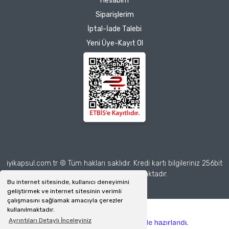
Hesabım
teşekkür ediyorum.
Herkesin emeğine sağlık :)
Siparişlerim
İptal-İade Talebi
Zeynep Akgöz |
Yeni Üye-Kayıt Ol
25/03/2025
Deneyimini Paylaş
Diğer yorumları göster
iyikapsul.com.tr © Tüm hakları saklıdır. Kredi kartı bilgileriniz 256bit
SSL sertifikası ile korunmaktadır.
Bu internet sitesinde, kullanıcı deneyimini
geliştirmek ve internet sitesinin verimli
çalışmasını sağlamak amacıyla çerezler
kullanılmaktadır.
Ayrıntıları Detaylı İnceleyiniz
ile
ideasoft
e-