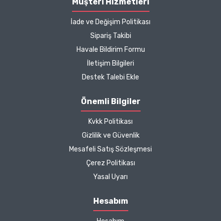
Müşteri Hizmetleri
İade ve Değişim Politikası
Kargo çok hızlıydı. Ürün
Sipariş Takibi
içeriğinden ise çok
Havale Bildirim Formu
memnun kaldım. Bizlere
boykotsuz bu kadar güzel
İletişim Bilgileri
seçenekler sunduğunuz
Destek Talebi Ekle
için de ayrıca teşekkür
ediyor ve iyi çalışmalar
Önemli Bilgiler
diliyorum.
Kvkk Politikası
Zeynep Akgöz |
Gizlilik ve Güvenlik
25/03/2025
Mesafeli Satış Sözleşmesi
Çerez Politikası
Kargo çok hızlıydı. Ürünün
Yasal Uyarı
etkisinden de çok
memnun kaldım.
Hesabım
Çalışmalarınız için