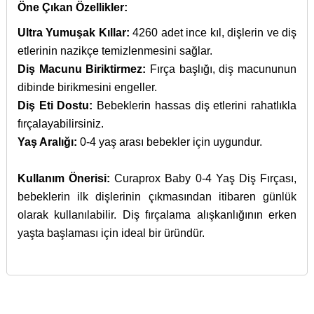
Öne Çıkan Özellikler:
Ultra Yumuşak Kıllar:
4260 adet ince kıl, dişlerin ve diş
etlerinin nazikçe temizlenmesini sağlar.
Diş Macunu Biriktirmez:
Fırça başlığı, diş macununun
dibinde birikmesini engeller.
Diş Eti Dostu:
Bebeklerin hassas diş etlerini rahatlıkla
fırçalayabilirsiniz.
Yaş Aralığı:
0-4 yaş arası bebekler için uygundur.
Kullanım Önerisi:
Curaprox Baby 0-4 Yaş Diş Fırçası,
bebeklerin ilk dişlerinin çıkmasından itibaren günlük
olarak kullanılabilir. Diş fırçalama alışkanlığının erken
yaşta başlaması için ideal bir üründür.
İçerik bulunamadı.
27 Eylül 2016 tarihinde Resmi Gazete’de yayınlanan
Bu ürünün fiyat bilgisi, resim, ürün açıklamalarında ve diğer
Cilt tahrislerinde işe
İyi Kapsül
web sitesi ve İyi Kapsül’e ait diğer dijital
29840 sayılı kanun gereğince; gıda takviyesi, sağlık
konularda yetersiz gördüğünüz noktaları öneri formunu
yarıyor.
platformlar üzerinde sunulan ürünlerin tanıtımı,
Türk
Bu ürüne ilk yorumu siz yapın!