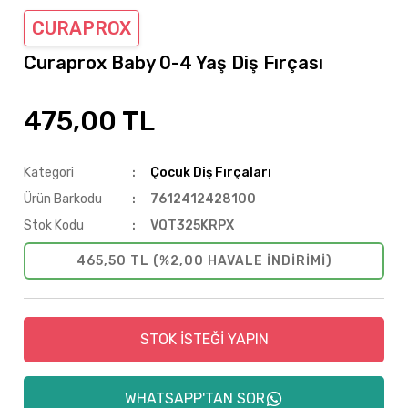
CURAPROX
Curaprox Baby 0-4 Yaş Diş Fırçası
475,00 TL
Kategori
Çocuk Diş Fırçaları
Ürün Barkodu
7612412428100
Stok Kodu
VQT325KRPX
465,50 TL (%2,00 HAVALE INDIRIMI)
STOK İSTEĞİ YAPIN
WHATSAPP'TAN SOR