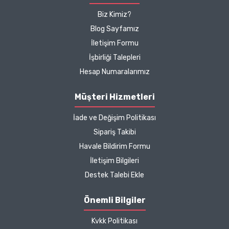
hakkında detaylı bilgiler
hızlı kargo bütün işleyiş
Biz Kimiz?
çok güzel
Blog Sayfamız
İletişim Formu
B... P... | 11/04/2025
İşbirliği Talepleri
Hesap Numaralarımız
Kargo çok hızlıydı. Ürün
içeriğinden ise çok
Müşteri Hizmetleri
memnun kaldım. Bizlere
boykotsuz bu kadar güzel
İade ve Değişim Politikası
seçenekler sunduğunuz
Sipariş Takibi
için de ayrıca teşekkür
Havale Bildirim Formu
ediyor ve iyi çalışmalar
İletişim Bilgileri
diliyorum.
Destek Talebi Ekle
Zeynep Akgöz |
Önemli Bilgiler
25/03/2025
Kvkk Politikası