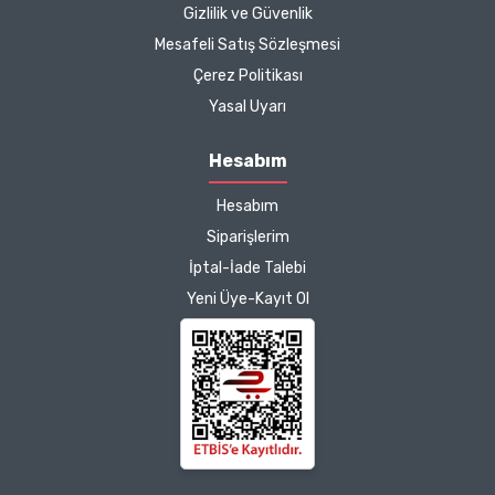
Kargo çok hızlıydı. Ürünün
Gizlilik ve Güvenlik
etkisinden de çok
Mesafeli Satış Sözleşmesi
memnun kaldım.
Çerez Politikası
Çalışmalarınız için
Yasal Uyarı
teşekkür ediyorum.
Herkesin emeğine sağlık :)
Hesabım
Zeynep Akgöz |
Hesabım
25/03/2025
Siparişlerim
İptal-İade Talebi
Deneyimini Paylaş
Diğer yorumları göster
Yeni Üye-Kayıt Ol