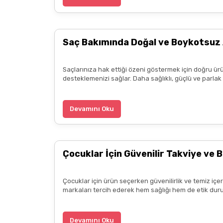
Fiyatları piyasadan araştıranlar farkedecekti
uygundu
Saç Bakımında Doğal ve Boykotsuz 
k... ö... | 20/05/2025
Saçlarınıza hak ettiği özeni göstermek için doğru ürü
3.alışverişim çok memnunum boykot hassasiyeti i
desteklemenizi sağlar. Daha sağlıklı, güçlü ve parla
ürün hakkında detaylı bilgiler hızlı kargo bütün işle
B... P... | 11/04/2025
Devamını Oku
Kargo çok hızlıydı. Ürün içeriğinden ise çok mem
kadar güzel seçenekler sunduğunuz için de ayrıca 
Çocuklar İçin Güvenilir Takviye ve B
diliyorum.
Zeynep Akgöz | 25/03/2025
Çocuklar için ürün seçerken güvenilirlik ve temiz içe
markaları tercih ederek hem sağlığı hem de etik duru
Kargo çok hızlıydı. Ürünün etkisinden de çok me
teşekkür ediyorum. Herkesin emeğine sağlık :)
Devamını Oku