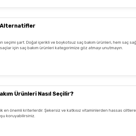
r benim aldıklarım burada daha
Alternatifler
n seçimi şart. Doğal içerikli ve boykotsuz saç bakım ürünleri, hem saç sağ
lk tercih sebebimdi iletişim ve
k saçlar için saç bakım ürünleri kategorimize göz atmayı unutmayın.
yiş çok güzel
nun kaldım. Bizlere boykotsuz bu
teşekkür ediyor ve iyi çalışmalar
akım Ürünleri Nasıl Seçilir?
rik en önemli kriterlerdir. Şekersiz ve katkısız vitaminlerden hassas ciltl
şu koruyabilirsiniz.
mnun kaldım. Çalışmalarınız için