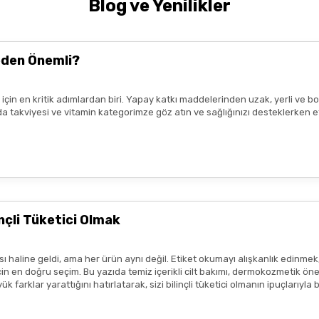
Blog ve Yenilikler
k uzmanı tavsiyesi
ile kullanmalıdır.
nde yer alan
kullanım kılavuzuna uygun
şekilde yapılmalıdır.
Tavsiye
t kaybetmeden
en yakın sağlık kuruluşuna
başvurunuz.
eden Önemli?
ız için en kritik adımlardan biri. Yapay katkı maddelerinden uzak, yerli v
da, ışık ve nemden uzak bir ortamda saklayınız.
n gıda takviyesi ve vitamin kategorimze göz atın ve sağlığınızı desteklerke
Gönder
ir.
eşekkür ederim boykot ürünleri
e amaçlıdır
ve
tedavi edici beyan
içermez.
profesyonelinin tavsiyesinin yerini tutmaz.
lanmadan önce ürünün küçük bir bölgede test edilmesi, olası
alerjik 
çli Tüketici Olmak
sı durumunda ürün kullanımını durdurunuz ve bir uzmana başvurunuz.
ısı var
ım metinleri ya da görseller, hiçbir şekilde ürünlerin
tedavi edici e
 haline geldi, ama her ürün aynı değil. Etiket okumayı alışkanlık edinmek
tmeliklere uygun şekilde paylaşılmaktadır.
 en doğru seçim. Bu yazıda temiz içerikli cilt bakımı, dermokozmetik öneril
 farklar yarattığını hatırlatarak, sizi bilinçli tüketici olmanın ipuçlarıyla
zlı geldi,özenli paketlenmişti.