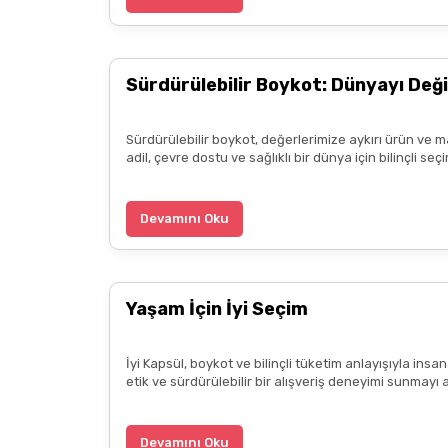
Zeynep Akgöz | 25/03/2025
Sürdürülebilir Boykot: Dünyayı Deği
Deneyimini Paylaş
Sürdürülebilir boykot, değerlerimize aykırı ürün ve m
adil, çevre dostu ve sağlıklı bir dünya için bilinçli 
Devamını Oku
Yaşam İçin İyi Seçim
İyi Kapsül, boykot ve bilinçli tüketim anlayışıyla ins
etik ve sürdürülebilir bir alışveriş deneyimi sunmayı 
Devamını Oku