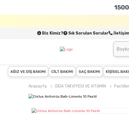
1500
Biz Kimiz?
Sık Sorulan Sorular
İletişi
AĞIZ VE DİŞ BAKIMI
CİLT BAKIMI
SAÇ BAKIMI
KİŞİSEL BAK
Anasayfa
GIDA TAKVİYESİ VE VİTAMİN
Pastille