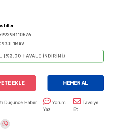
stiller
699293110576
C9GJL1MAV
L (%2,00 HAVALE INDIRIMI)
PETE EKLE
HEMEN AL
atı Düşünce Haber
Yorum
Tavsiye
Yaz
Et