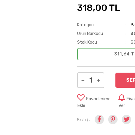
318,00 TL
Kategori
Pa
Ürün Barkodu
8
Stok Kodu
G
311,64 T
SE
Favorilerime
Fiy
Ekle
Ver
Paylaş :