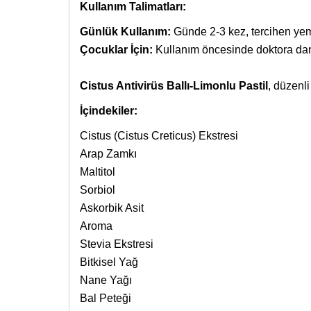
Kullanım Talimatları:
Günlük Kullanım:
Günde 2-3 kez, tercihen yem
Çocuklar İçin:
Kullanım öncesinde doktora danı
Cistus Antivirüs Ballı-Limonlu Pastil
, düzenli
İçindekiler:
Cistus (Cistus Creticus) Ekstresi
Arap Zamkı
Maltitol
Sorbiol
Askorbik Asit
Aroma
Stevia Ekstresi
Bitkisel Yağ
Nane Yağı
Bal Peteği