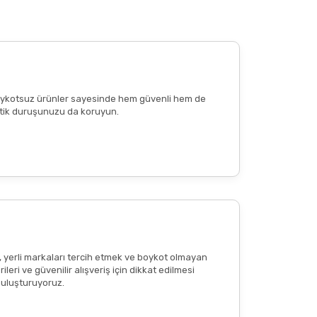
 edilen günlük porsiyon miktarını aşmayınız.
e boykotsuz ürünler sayesinde hem güvenli hem de
n etik duruşunuzu da koruyun.
reaksiyon
veya
ciltte kızarıklık
olup olmadığının
tkisi olduğu anlamına gelmemekte
; bu içerikler
, yerli markaları tercih etmek ve boykot olmayan
eri ve güvenilir alışveriş için dikkat edilmesi
 buluşturuyoruz.