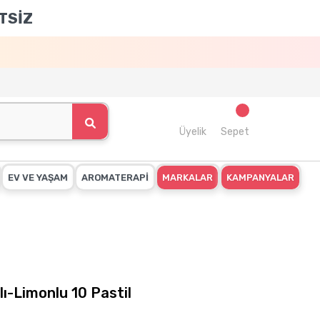
TSİZ
Üyelik
Sepet
EV VE YAŞAM
AROMATERAPİ
MARKALAR
KAMPANYALAR
lı-Limonlu 10 Pastil