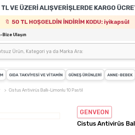
 TL VE ÜZERİ ALIŞVERİŞLERDE KARGO ÜCRE
50 TL HOŞGELDİN İNDİRİM KODU: iyikapsül
m-Bize Ulaşın
IM
GIDA TAKVİYESİ VE VİTAMİN
GÜNEŞ ÜRÜNLERİ
ANNE-BEBEK
r
Cistus Antivirüs Ballı-Limonlu 10 Pastil
GENVEON
Cistus Antivirüs Bal