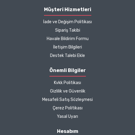
B... P... | 11/04/2025
Müşteri Hizmetleri
İade ve Değişim Politikası
Kargo çok hızlıydı. Ürün
Sipariş Takibi
içeriğinden ise çok
Havale Bildirim Formu
memnun kaldım. Bizlere
boykotsuz bu kadar güzel
İletişim Bilgileri
seçenekler sunduğunuz
Destek Talebi Ekle
için de ayrıca teşekkür
ediyor ve iyi çalışmalar
Önemli Bilgiler
diliyorum.
Kvkk Politikası
Zeynep Akgöz |
Gizlilik ve Güvenlik
25/03/2025
Mesafeli Satış Sözleşmesi
Çerez Politikası
Kargo çok hızlıydı. Ürünün
Yasal Uyarı
etkisinden de çok
memnun kaldım.
Hesabım