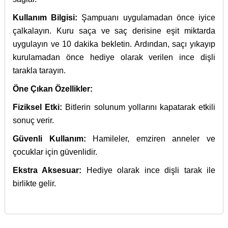
Kullanım Bilgisi:
Şampuanı uygulamadan önce iyice
çalkalayın. Kuru saça ve saç derisine eşit miktarda
uygulayın ve 10 dakika bekletin. Ardından, saçı yıkayıp
kurulamadan önce hediye olarak verilen ince dişli
tarakla tarayın.
Öne Çıkan Özellikler:
Fiziksel Etki:
Bitlerin solunum yollarını kapatarak etkili
sonuç verir.
Güvenli Kullanım:
Hamileler, emziren anneler ve
çocuklar için güvenlidir.
Ekstra Aksesuar:
Hediye olarak ince dişli tarak ile
birlikte gelir.
İçerik bulunamadı.
27 Eylül 2016 tarihinde Resmi Gazete’de yayınlanan
Bu ürünün fiyat bilgisi, resim, ürün açıklamalarında ve diğer
Cilt tahrislerinde işe
İyi Kapsül
web sitesi ve İyi Kapsül’e ait diğer dijital