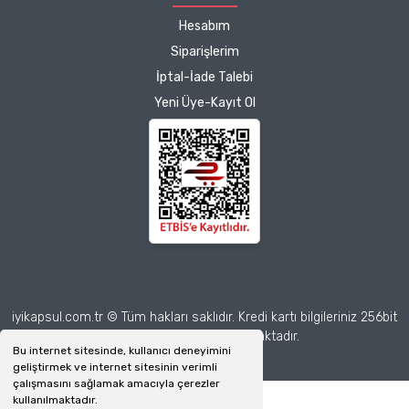
Çalışmalarınız için
Hesabım
teşekkür ediyorum.
Herkesin emeğine sağlık :)
Siparişlerim
İptal-İade Talebi
Zeynep Akgöz |
Yeni Üye-Kayıt Ol
25/03/2025
Deneyimini Paylaş
Diğer yorumları göster
iyikapsul.com.tr © Tüm hakları saklıdır. Kredi kartı bilgileriniz 256bit
SSL sertifikası ile korunmaktadır.
Bu internet sitesinde, kullanıcı deneyimini
geliştirmek ve internet sitesinin verimli
çalışmasını sağlamak amacıyla çerezler
kullanılmaktadır.