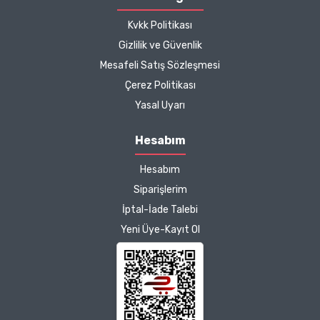
diliyorum.
Kvkk Politikası
Zeynep Akgöz |
Gizlilik ve Güvenlik
25/03/2025
Mesafeli Satış Sözleşmesi
Çerez Politikası
Kargo çok hızlıydı. Ürünün
Yasal Uyarı
etkisinden de çok
memnun kaldım.
Hesabım
Çalışmalarınız için
Hesabım
teşekkür ediyorum.
Herkesin emeğine sağlık :)
Siparişlerim
İptal-İade Talebi
Zeynep Akgöz |
Yeni Üye-Kayıt Ol
25/03/2025
Deneyimini Paylaş
Diğer yorumları göster