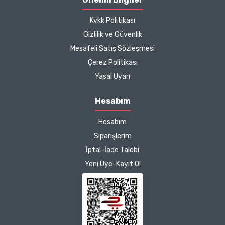
diliyorum.
Kvkk Politikası
Zeynep Akgöz |
Gizlilik ve Güvenlik
25/03/2025
Mesafeli Satış Sözleşmesi
Çerez Politikası
Kargo çok hızlıydı. Ürünün
Yasal Uyarı
etkisinden de çok
memnun kaldım.
Hesabım
Çalışmalarınız için
Hesabım
teşekkür ediyorum.
Herkesin emeğine sağlık :)
Siparişlerim
İptal-İade Talebi
Zeynep Akgöz |
Yeni Üye-Kayıt Ol
25/03/2025
Deneyimini Paylaş
Diğer yorumları göster