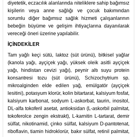
diyetetik, eczacılık alanlarında niteliklere sahip bağımsız
kişilerin veya anne sağlığı ve çocuk bakımından
sorumlu diğer bağımsız sağlık hizmeti çalışanlarının
bebeğin büyüme ve gelişim ihtiyaçlarına dayanılarak
vereceği öneri üzerine yapılabilir.
İÇİNDEKİLER
Tam yağlı keçi sütü, laktoz (süt ürünü), bitkisel yağlar
(kanola yağı, ayçiçek yağı, yüksek oleik asitli ayçiçek
yağı, hindistan cevizi yağı), peynir altı suyu protein
konsantresi tozu (süt ürünü), Schizochytrium sp.
mikroalginden elde edilen yağ, emülgatör (ayçiçek
lesitini), potasyum klorür, kolin bitartarat, kalsiyum fosfat,
kalsiyum karbonat, sodyum L-askorbat, taurin, inositol,
DL-alfa tokoferil asetat, antioksidan (L-askorbil palmitat,
tokoferolce zengin ekstrakt), L-karnitin L-tartarat, demir
sülfat, nikotinamid, çinko sülfat, kalsiyum D-pantotenat,
riboflavin, tiamin hidroklorür, bakır sülfat, retinil palmitat,