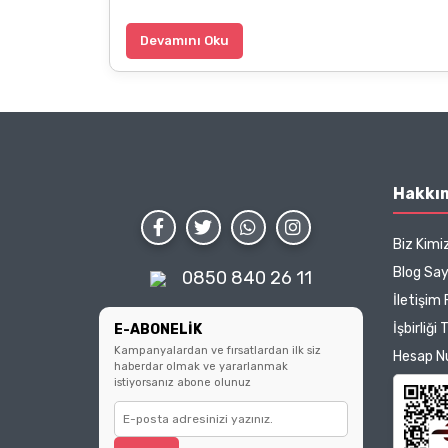
Devamını Oku
Hakkı
Biz Kimi
Blog Sa
0850 840 26 11
İletişim
İşbirliği 
E-ABONELİK
Kampanyalardan ve fırsatlardan ilk siz
Hesap N
haberdar olmak ve yararlanmak
istiyorsanız abone olunuz