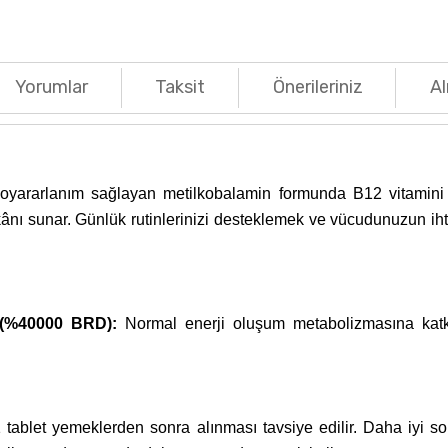
Yorumlar
Taksit
Önerileriniz
Al
ararlanım sağlayan metilkobalamin formunda B12 vitamini içer
ânı sunar. Günlük rutinlerinizi desteklemek ve vücudunuzun i
 (%40000 BRD):
Normal enerji oluşum metabolizmasına katkıd
1 tablet yemeklerden sonra alınması tavsiye edilir. Daha iyi s