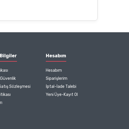
Bilgiler
Hesabım
ikası
Hesabım
e Güvenlik
Siparişlerim
Satış Sözleşmesi
İptal-İade Talebi
tikası
Yeni Üye-Kayıt Ol
rı