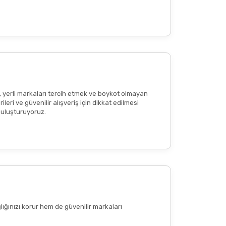
reaksiyon
veya
ciltte kızarıklık
olup olmadığının
tkisi olduğu anlamına gelmemekte
; bu içerikler
, yerli markaları tercih etmek ve boykot olmayan
eri ve güvenilir alışveriş için dikkat edilmesi
 buluşturuyoruz.
lığınızı korur hem de güvenilir markaları