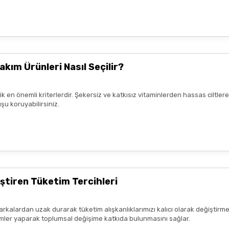
nun kaldım. Bizlere boykotsuz bu
teşekkür ediyor ve iyi çalışmalar
akım Ürünleri Nasıl Seçilir?
rik en önemli kriterlerdir. Şekersiz ve katkısız vitaminlerden hassas ciltl
şu koruyabilirsiniz.
mnun kaldım. Çalışmalarınız için
ştiren Tüketim Tercihleri
arkalardan uzak durarak tüketim alışkanlıklarımızı kalıcı olarak değiştirme
seçimler yaparak toplumsal değişime katkıda bulunmasını sağlar.