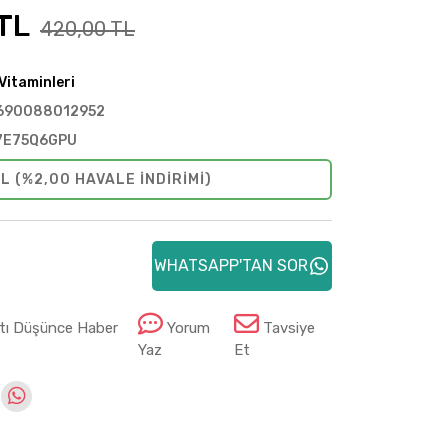
TL
420,00 TL
Vitaminleri
690088012952
7E75Q6GPU
L (%2,00 HAVALE INDIRIMI)
WHATSAPP'TAN SOR
atı Düşünce Haber
Yorum
Tavsiye
Yaz
Et