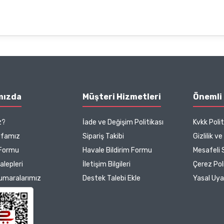
mızda
Müşteri Hizmetleri
Önemli 
z?
İade ve Değişim Politikası
Kvkk Polit
yfamız
Sipariş Takibi
Gizlilik v
 Formu
Havale Bildirim Formu
Mesafeli 
Talepleri
İletişim Bilgileri
Çerez Poli
umaralarımız
Destek Talebi Ekle
Yasal Uya