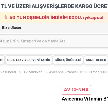
 TL VE ÜZERİ ALIŞVERİŞLERDE KARGO ÜCRE
50 TL HOŞGELDİN İNDİRİM KODU: iyikapsül
m-Bize Ulaşın
IM
GIDA TAKVİYESİ VE VİTAMİN
GÜNEŞ ÜRÜNLERİ
ANNE-BEBEK
 ve Mineral
B Vitaminleri
Avicenna Vitamin B12 1000 mcg 100 
AVICENNA
Avicenna Vitamin B