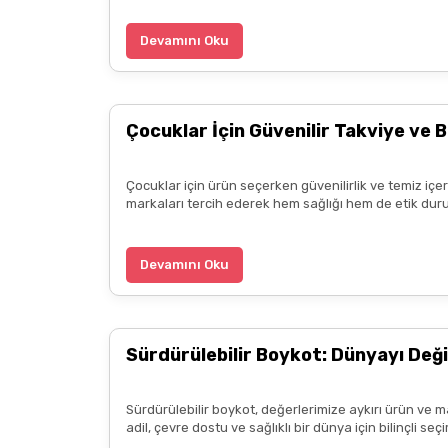
B... P... | 11/04/2025
Devamını Oku
Kargo çok hızlıydı. Ürün içeriğinden ise çok mem
kadar güzel seçenekler sunduğunuz için de ayrıca 
Çocuklar İçin Güvenilir Takviye ve B
diliyorum.
Zeynep Akgöz | 25/03/2025
Çocuklar için ürün seçerken güvenilirlik ve temiz içe
markaları tercih ederek hem sağlığı hem de etik duru
Kargo çok hızlıydı. Ürünün etkisinden de çok me
teşekkür ediyorum. Herkesin emeğine sağlık :)
Devamını Oku
Zeynep Akgöz | 25/03/2025
Sürdürülebilir Boykot: Dünyayı Deği
Deneyimini Paylaş
Sürdürülebilir boykot, değerlerimize aykırı ürün ve m
adil, çevre dostu ve sağlıklı bir dünya için bilinçli 