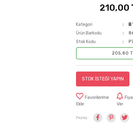
210,00 
%50
Kategori
B 
Ürün Barkodu
8
Stok Kodu
P
205,80 T
STOK İSTEĞİ YAPIN
Favorilerime
Fiy
Ekle
Ver
Paylaş :