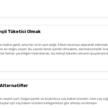
ir.
eşekkür ederim boykot ürünleri
e amaçlıdır
ve
tedavi edici beyan
içermez.
profesyonelinin tavsiyesinin yerini tutmaz.
lanmadan önce ürünün küçük bir bölgede test edilmesi, olası
alerjik 
çli Tüketici Olmak
sı durumunda ürün kullanımını durdurunuz ve bir uzmana başvurunuz.
ısı var
ım metinleri ya da görseller, hiçbir şekilde ürünlerin
tedavi edici e
 haline geldi, ama her ürün aynı değil. Etiket okumayı alışkanlık edinmek
tmeliklere uygun şekilde paylaşılmaktadır.
 en doğru seçim. Bu yazıda temiz içerikli cilt bakımı, dermokozmetik öneril
 farklar yarattığını hatırlatarak, sizi bilinçli tüketici olmanın ipuçlarıyla
zlı geldi,özenli paketlenmişti.
r benim aldıklarım burada daha
Alternatifler
n seçimi şart. Doğal içerikli ve boykotsuz saç bakım ürünleri, hem saç sağ
lk tercih sebebimdi iletişim ve
k saçlar için saç bakım ürünleri kategorimize göz atmayı unutmayın.
yiş çok güzel