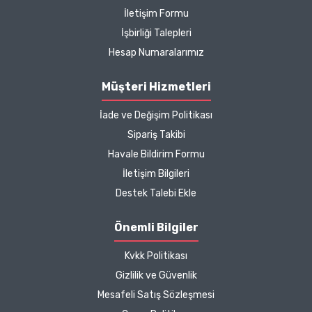
İletişim Formu
hakkında detaylı bilgiler
İşbirliği Talepleri
hızlı kargo bütün işleyiş
çok güzel
Hesap Numaralarımız
B... P... | 11/04/2025
Müşteri Hizmetleri
İade ve Değişim Politikası
Kargo çok hızlıydı. Ürün
Sipariş Takibi
içeriğinden ise çok
Havale Bildirim Formu
memnun kaldım. Bizlere
boykotsuz bu kadar güzel
İletişim Bilgileri
seçenekler sunduğunuz
Destek Talebi Ekle
için de ayrıca teşekkür
ediyor ve iyi çalışmalar
Önemli Bilgiler
diliyorum.
Kvkk Politikası
Zeynep Akgöz |
Gizlilik ve Güvenlik
25/03/2025
Mesafeli Satış Sözleşmesi