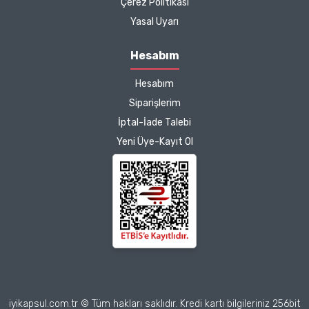
Çerez Politikası
Kargo çok hızlıydı. Ürünün
Yasal Uyarı
etkisinden de çok
memnun kaldım.
Hesabım
Çalışmalarınız için
Hesabım
teşekkür ediyorum.
Herkesin emeğine sağlık :)
Siparişlerim
İptal-İade Talebi
Zeynep Akgöz |
Yeni Üye-Kayıt Ol
25/03/2025
Deneyimini Paylaş
Diğer yorumları göster
iyikapsul.com.tr © Tüm hakları saklıdır. Kredi kartı bilgileriniz 256bit